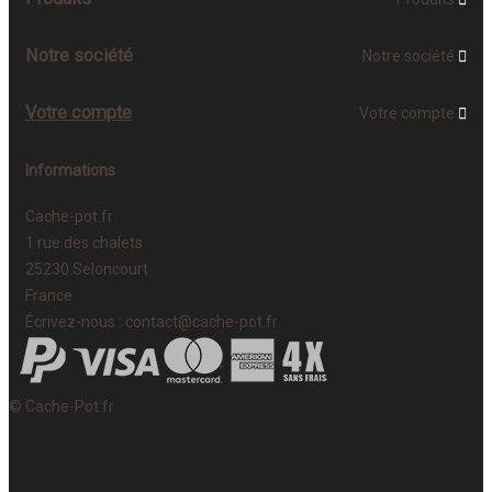
Notre société
Notre société

Votre compte
Votre compte

Informations
Cache-pot.fr
1 rue des chalets
25230 Seloncourt
France
Écrivez-nous :
contact@cache-pot.fr
© Cache-Pot.fr