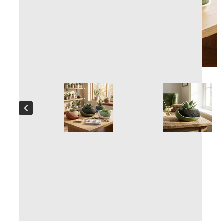
Cache-pot Eclipse
Fabrication artisanale