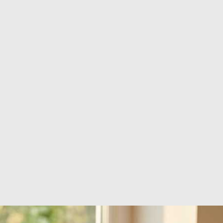
mmande en Franche-Comté
ons sous 24h !
30 jours