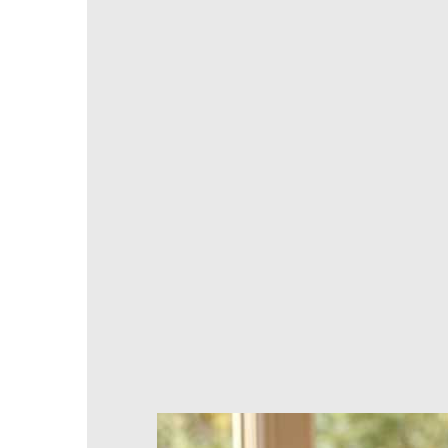
TTC
QUANTITÉ
AJOUTER AU PANIER
Produits stockés ou fabriqués à la co
Une question ? Un conseil ? Nous vous répond
Retours & remboursements possibles pendant 
Paiements 100% sécurisés