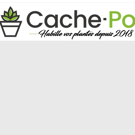
ESIGN
NATURE
DARK
ANTIQUES
AC
ET BIO
CACHE-POT BOHÈME EN OSIER