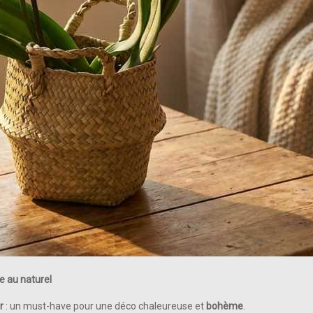
e au naturel
r
: un must-have pour une déco chaleureuse et
bohème
.