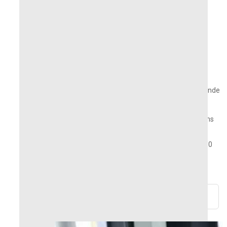
QUANTITÉ
Stock insuffisant
AJOUTER AU PANIER
Produits stockés ou fabriqués à la commande
en Franche-Comté
Une question ? Un conseil ? Nous vous répondons
sous 24h !
Retours & remboursements possibles pendant 30
jours
Paiements 100% sécurisés