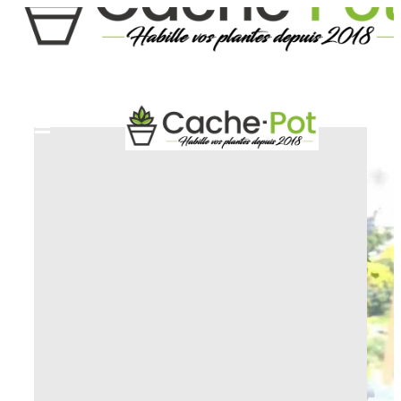
ACCUEIL
CACHE-POT FANTAISIE ET DÉCO
POT P'TIT CHAT