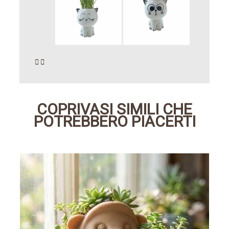


COPRIVASI SIMILI CHE
POTREBBERO PIACERTI