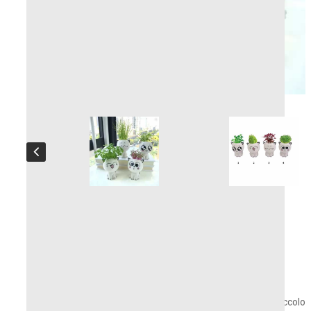
Coprivaso piccolo gatto
Piccolo
coprivaso
in ceramica – Gatto carino
Porta una nota di
tenerezza
nel tuo spazio con questo piccolo