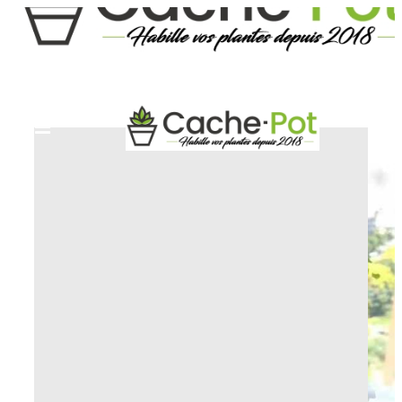
HOME
COPRIVASO FANTASIA E DECORAZIONE
COPRIVASO PICCOLO GATTO