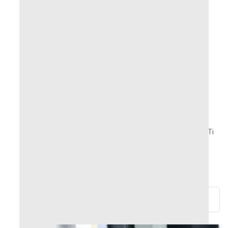
QUANTITÀ
Stock insuffisant
AGGIUNGI AL CARRELLO
Prodotti immagazzinati o realizzati su
ordinazione in Francia
Hai una domanda? Hai bisogno di un consiglio? Ti
risponderemo entro 24 ore!
Resi e rimborsi possibili entro 30 giorni
Pagamenti sicuri al 100%