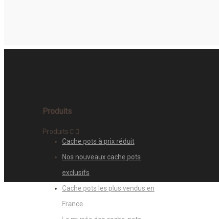
Produits
Produits


Cache pots à prix réduit
Nos nouveaux cache pots
exclusifs
Cache pots les plus vendus en
France