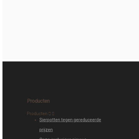
Producten
Producten


Sierpotten tegen gereduceerde
prijzen