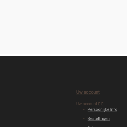
Uw account
Uw account


Persoonlijke Info
Bestellingen