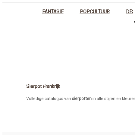
FANTASIE
POPCULTUUR
DES
HOME
Sierpot Frankrijk
Volledige catalogus van
sierpotten
in alle stijlen en kleur