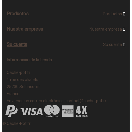
Productos
Productos

Nuestra empresa
Nuestra empresa

Su cuenta
Su cuenta

Información de la tienda
Cache-pot.fr
1 rue des chalets
25230 Seloncourt
France
Envíenos un correo electrónico:
contact@cache-pot.fr
© Cache-Pot.fr