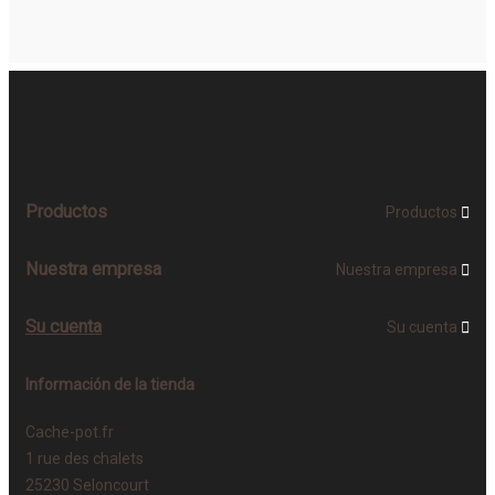
Productos
Productos

Nuestra empresa
Nuestra empresa

Su cuenta
Su cuenta

Información de la tienda
Cache-pot.fr
1 rue des chalets
25230 Seloncourt