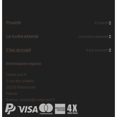
Prodotti
Prodotti

La nostra azienda
La nostra azienda

Il tuo account
Il tuo account

Informazioni negozio
Cache-pot.fr
1 rue des chalets
25230 Seloncourt
France
Scrivici:
contact@cache-pot.fr