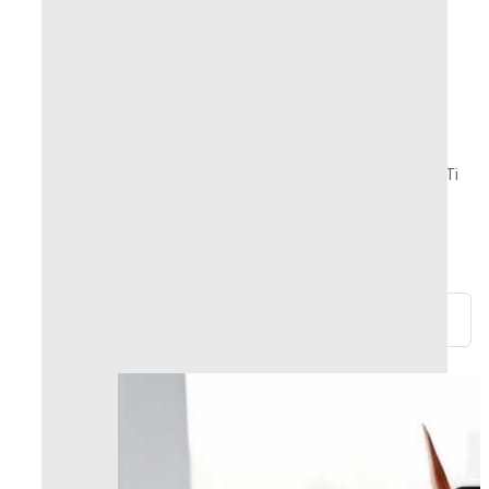
Prodotti immagazzinati o realizzati su
ordinazione in Francia
Hai una domanda? Hai bisogno di un consiglio? Ti
risponderemo entro 24 ore!
Resi e rimborsi possibili entro 30 giorni
Pagamenti sicuri al 100%