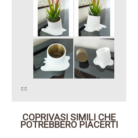


COPRIVASI SIMILI CHE
POTREBBERO PIACERTI