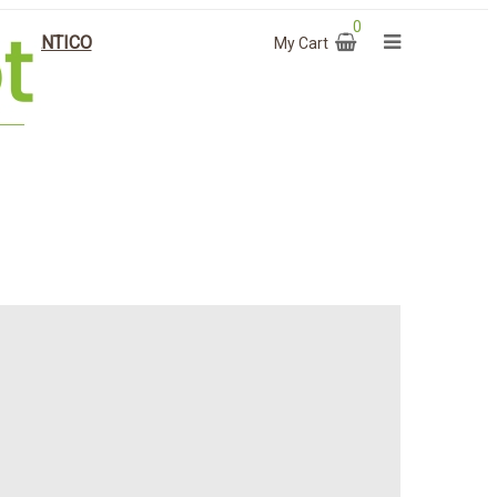
0
O & ANTICO
My Cart