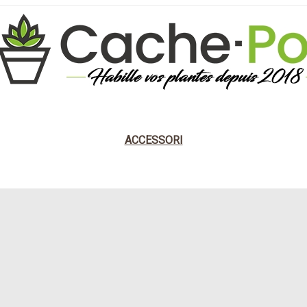
 DESIGN
NATURALE
STILE DARK
CLASSIC
ACCESSORI
 BIO
VASO SOSPESO BOHOGEM