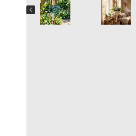
Vaso sospeso BohoGem
Produzione artigianale