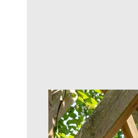
Prodotti immagazzinati o realizzati su o
Hai una domanda? Hai bisogno di un consiglio
Resi e rimborsi possibili entro 30 giorni
Pagamenti sicuri al 100%