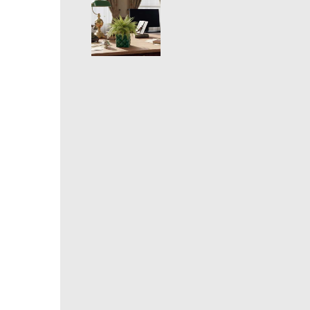
Coprivaso effetto capitonné
Produzione artigianale