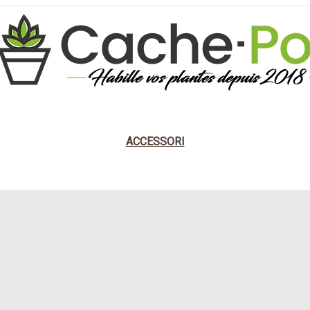
 DESIGN
NATURALE
STILE DARK
CLASSIC
ACCESSORI
O
COPRIVASO EFFETTO CAPITONNÉ