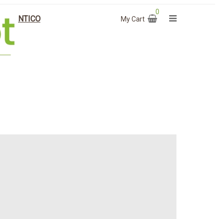
0
O & ANTICO
My Cart