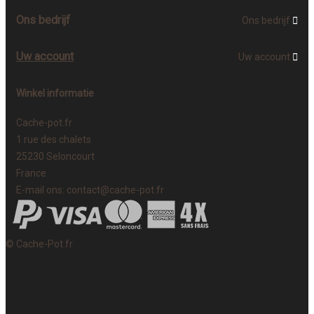
Ons bedrijf
Ons bedrijf

Uw account
Uw account

Winkel informatie
Cache-pot.fr
1 rue des chalets
25230 Seloncourt
France
E-mail ons:
contact@cache-pot.fr
© Cache-Pot.fr