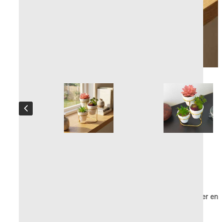
Sierpotten Golden Bloom
Trio van witte sierpotten op gouden standaard – Chic, sober en
zo decoratief!