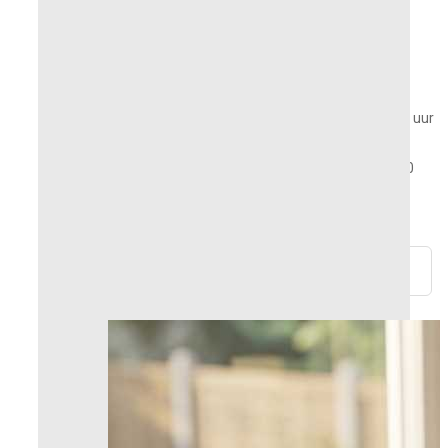
Producten op voorraad of op bestelling
vervaardigd in Frankrijk
Een vraag? Advies nodig? We nemen binnen 24 uur
contact met u op!
Retourneren en terugbetaling mogelijk binnen 30
dagen.
100% veilige betalingen