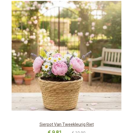
Sierpot Van Tweekleurig Riet
€ 9,81