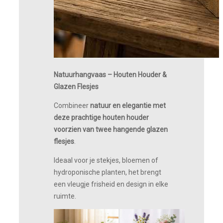
Natuurhangvaas – Houten Houder &
Glazen Flesjes
Combineer
natuur en elegantie met
deze prachtige houten houder
voorzien van twee hangende glazen
flesjes
.
Ideaal voor je stekjes, bloemen of
hydroponische planten, het brengt
een vleugje frisheid en design in elke
ruimte.