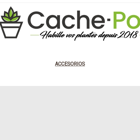
E DISEÑO
NATURAL
ESTILO DARK
ESTIL
ACCESORIOS
 Y BIO
JARRÓN COLGANTE NATURAL