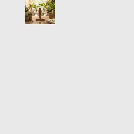
e Vidrio
oporte de madera equipado con dos
aporta un toque de frescura y diseño a