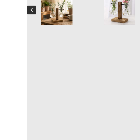
Jarrón Colgante Natural
Jarrón Colgante Natural – Soporte de Madera y Botellas d
Combine naturaleza y elegancia con este magnífico
s
botellas colgantes de vidrio
.
Ideal para tus esquejes, flores o plantas hidropónicas, 
cualquier estancia.
14,90 €
Impuestos incluidos