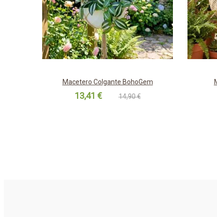
Macetero Colgante BohoGem
13,41 €
14,90 €