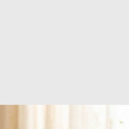
o pedido en Francia
 ¡Te responderemos en 24 horas!
30 días.