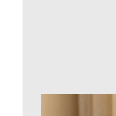
CANTIDAD
Stock insuffisant
AÑADIR AL CARRITO
Productos almacenados o fabricados baj
¿Tienes alguna pregunta? ¿Necesitas ayuda?
Devoluciones y reembolsos posibles dentro de 
Pagos 100% seguros