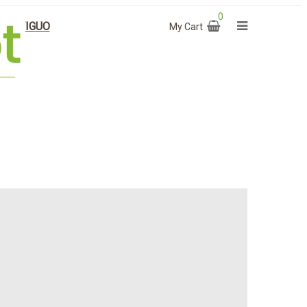
0
O ANTIGUO
My Cart