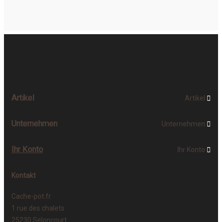
Artikel
Artikel

Unternehmen
Unternehmen

Ihr Konto
Ihr Konto

Kontakt
Cache-pot.fr
1 rue des chalets
25230 Seloncourt