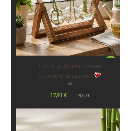
-10%
Trio Aus Tropfen-Vasen
Sorgfältig für Sie ausgewählt
ab
17,91 €
19,90 €