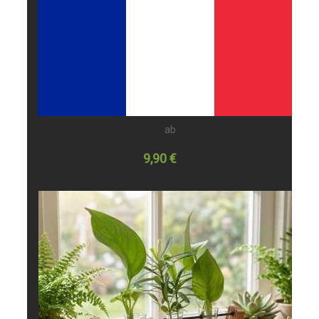
ab
9,90 €