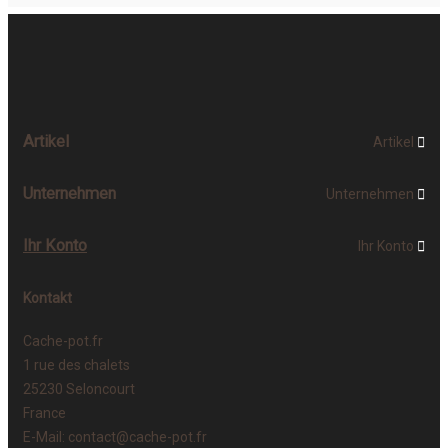
Artikel
Artikel

Unternehmen
Unternehmen

Ihr Konto
Ihr Konto

Kontakt
Cache-pot.fr
1 rue des chalets
25230 Seloncourt
France
E-Mail:
contact@cache-pot.fr