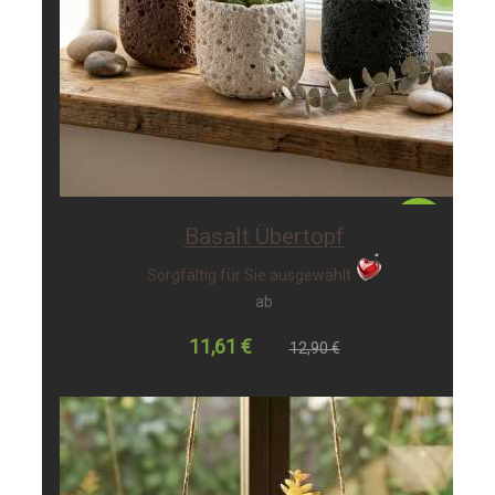
-10%
Basalt Übertopf
Sorgfältig für Sie ausgewählt
ab
11,61 €
12,90 €