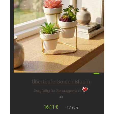
-10%
Übertöpfe Golden Bloom
Sorgfältig für Sie ausgewählt
ab
16,11 €
17,90 €