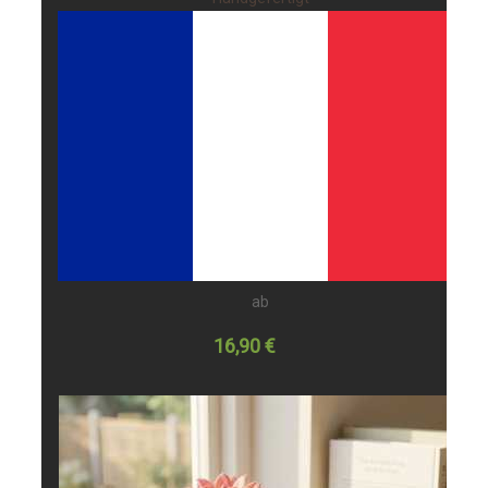
ab
16,90 €