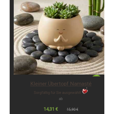
-10%
Kleiner Übertopf Namasté
Sorgfältig für Sie ausgewählt
ab
14,31 €
15,90 €