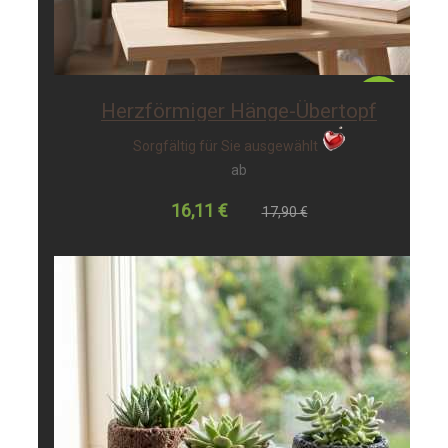
-10%
Herzförmiger Hänge-Übertopf
Sorgfältig für Sie ausgewählt
ab
16,11 €
17,90 €