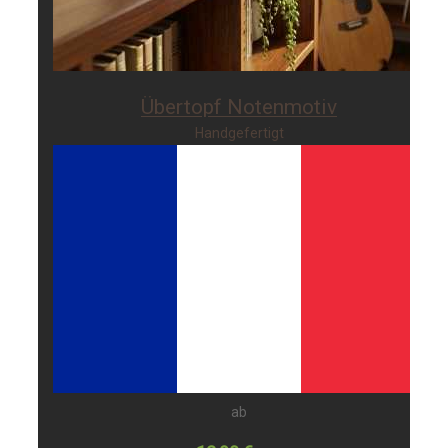
Übertopf Notenmotiv
Handgefertigt
ab