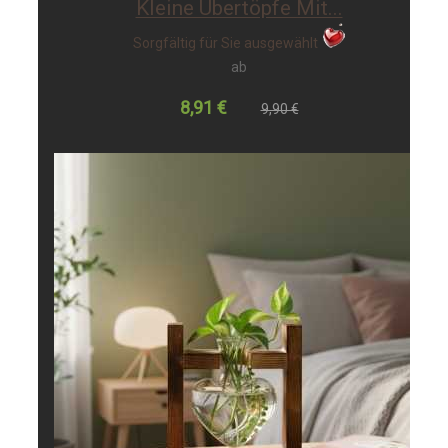
-10%
Kleine Übertöpfe Mit...
Sorgfältig für Sie ausgewählt
ab
8,91 €
9,90 €