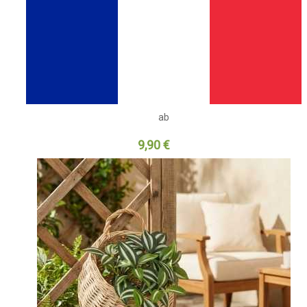
ab
9,90 €