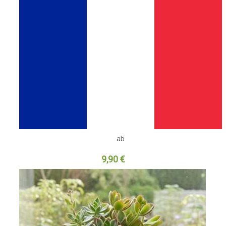
ab
9,90 €