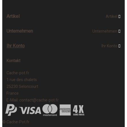
Artikel
Artikel

Unternehmen
Unternehmen

Ihr Konto
Ihr Konto

Kontakt
Cache-pot.fr
1 rue des chalets
25230 Seloncourt
France
E-Mail:
contact@cache-pot.fr
© Cache-Pot.fr