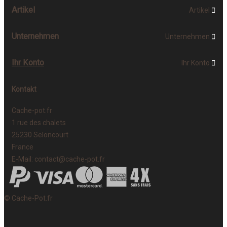
Artikel
Artikel

Unternehmen
Unternehmen

Ihr Konto
Ihr Konto

Kontakt
Cache-pot.fr
1 rue des chalets
25230 Seloncourt
France
E-Mail:
contact@cache-pot.fr
© Cache-Pot.fr