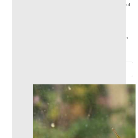
Produkte, die in Frankreich gelagert oder auf
Bestellung gefertigt werden
Haben Sie eine Frage? Brauchen Sie Rat? Wir
melden uns innerhalb von 24 Stunden bei Ihnen!
Rückgabe und Erstattung innerhalb von 30 Tagen
möglich
100 % sichere Zahlungen