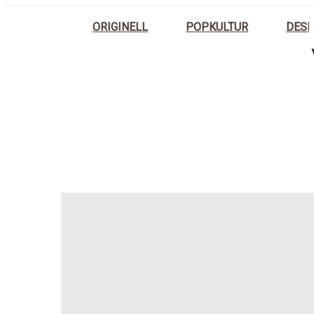
ORIGINELL
POPKULTUR
DESI
STARTSEITE
ÜBERTOPF FANTA