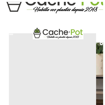
INICIO
MACETERO FANTASÍA Y DECORACIÓN
MACETERO MATOU