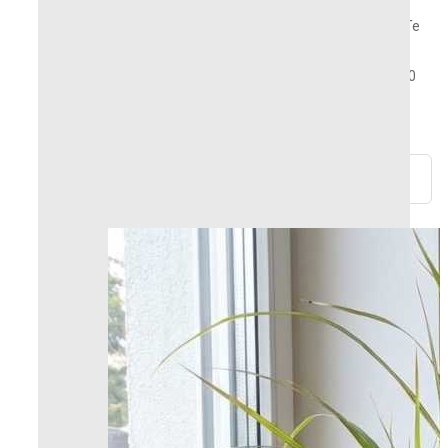
¿Tienes alguna pregunta? ¿Necesitas ayuda? ¡Te
responderemos en 24 horas!
Devoluciones y reembolsos posibles dentro de 30
días.
Pagos 100% seguros