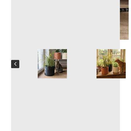
Macetero Matou
Fabricación artesanal