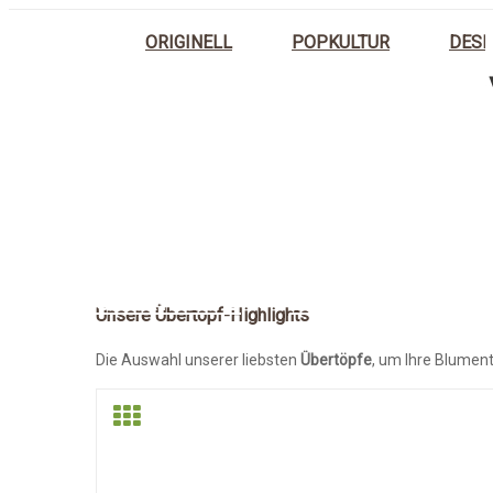
ORIGINELL
POPKULTUR
DESI
STARTSEITE
UNSERE ÜBERTOP
Unsere Übertopf-Highlights
Die Auswahl unserer liebsten
Übertöpfe
, um Ihre Blumen