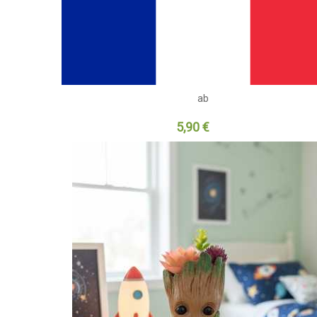
ab
5,90 €