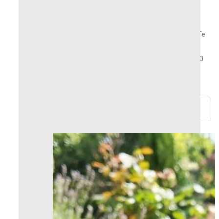
Productos almacenados o fabricados bajo
pedido en Francia
¿Tienes alguna pregunta? ¿Necesitas ayuda? ¡Te
responderemos en 24 horas!
Devoluciones y reembolsos posibles dentro de 30
días.
Pagos 100% seguros